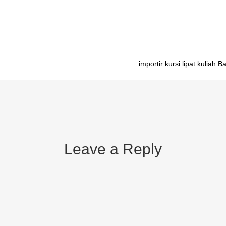
ngkar pasang Sofifi importir meja belajar anak bongkar pasang Ambon 
r meja belajar anak bongkar pasang Jayapura
importir kursi lipat kuliah B
Leave a Reply