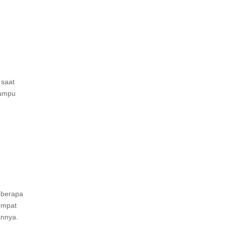
 saat
mampu
beberapa
empat
annya.