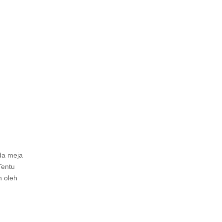
ada meja
Tentu
n oleh