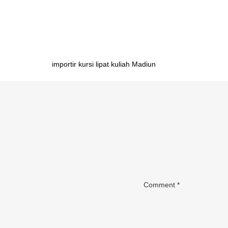
bongkar pasang Kendari importir meja belajar anak bo
meja belajar anak bongkar pasang Manokwari importi
Post
importir kursi lipat kuliah Madiun
navigation
Comment
*