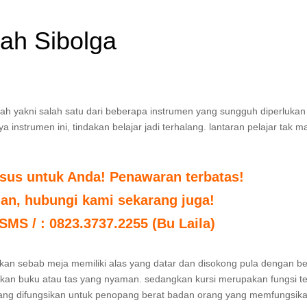
liah Sibolga
ekolah yakni salah satu dari beberapa instrumen yang sungguh diperlukan
 instrumen ini, tindakan belajar jadi terhalang. lantaran pelajar tak 
sus untuk Anda! Penawaran terbatas!
uan, hubungi kami sekarang juga!
 SMS / : 0823.3737.2255 (Bu Laila)
utuhkan sebab meja memiliki alas yang datar dan disokong pula dengan 
kkan buku atau tas yang nyaman. sedangkan kursi merupakan fungsi t
yang difungsikan untuk penopang berat badan orang yang memfungsik