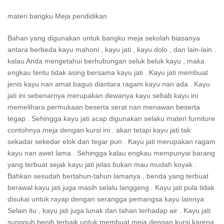
materi bangku Meja pendidikan
Bahan yang digunakan untuk bangku meja sekolah biasanya
antara berbeda kayu mahoni , kayu jati , kayu dolo , dan lain-lain .
kalau Anda mengetahui berhubungan seluk beluk kayu , maka
engkau tentu tidak asing bersama kayu jati . Kayu jati membuat
jenis kayu nan amat bagus diantara ragam kayu nan ada . Kayu
jati ini sebenarnya merupakan dewanya kayu sebab kayu ini
memelihara permukaan beserta serat nan menawan beserta
tegap . Sehingga kayu jati acap digunakan selaku materi furniture
contohnya meja dengan kursi ini . akan tetapi kayu jati tak
sekadar sekedar elok dan tegar pun . Kayu jati merupakan ragam
kayu nan awet lama . Sehingga kalau engkau mempunyai barang
yang terbuat sejak kayu jati jelas bukan mau mudah koyak .
Bahkan sesudah bertahun-tahun lamanya , benda yang terbuat
berawal kayu jati juga masih selalu langgeng . Kayu jati pula tidak
disukai untuk rayap dengan serangga pemangsa kayu lainnya .
Selain itu , kayu jati juga lunak dan tahan terhadap air . Kayu jati
sungguh benih terbaik untuk membuat meja dengan kursi karena