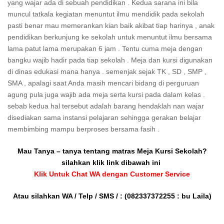
yang wajar ada di sebuah pendidikan . Kedua sarana ini bila
muncul tatkala kegiatan menuntut ilmu mendidik pada sekolah
pasti benar mau memerankan kian baik akibat tiap harinya , anak
pendidikan berkunjung ke sekolah untuk menuntut ilmu bersama
lama patut lama merupakan 6 jam . Tentu cuma meja dengan
bangku wajib hadir pada tiap sekolah . Meja dan kursi digunakan
di dinas edukasi mana hanya . semenjak sejak TK , SD , SMP ,
SMA , apalagi saat Anda masih mencari bidang di perguruan
agung pula juga wajib ada meja serta kursi pada dalam kelas .
sebab kedua hal tersebut adalah barang hendaklah nan wajar
disediakan sama instansi pelajaran sehingga gerakan belajar
membimbing mampu berproses bersama fasih .
Mau Tanya – tanya tentang matras Meja Kursi Sekolah?
silahkan klik link dibawah ini
Klik Untuk Chat WA dengan Customer Service
Atau silahkan WA / Telp / SMS / :
(082337372255 : bu Laila)