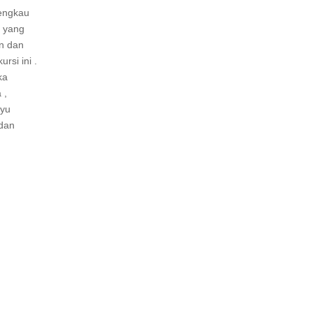
 engkau
u yang
an dan
rsi ini .
ka
 ,
ayu
 dan