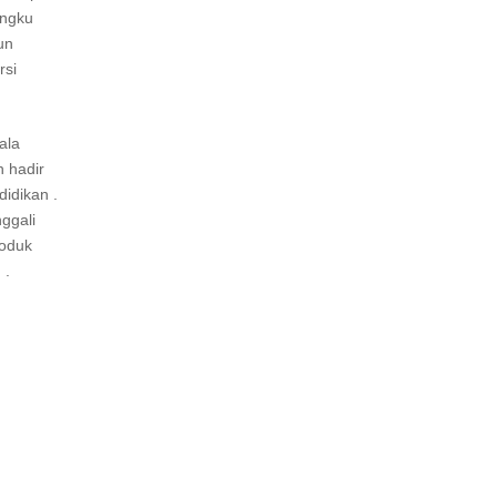
angku
un
rsi
ala
n hadir
idikan .
ggali
roduk
 .