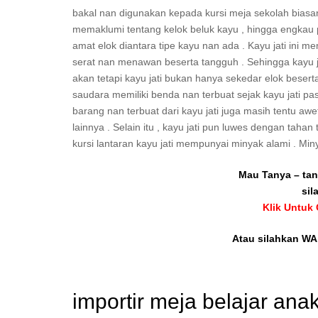
bakal nan digunakan kepada kursi meja sekolah biasanya
memaklumi tentang kelok beluk kayu , hingga engkau 
amat elok diantara tipe kayu nan ada . Kayu jati i
serat nan menawan beserta tangguh . Sehingga kayu jat
akan tetapi kayu jati bukan hanya sekedar elok besert
saudara memiliki benda nan terbuat sejak kayu jati p
barang nan terbuat dari kayu jati juga masih tentu aw
lainnya . Selain itu , kayu jati pun luwes dengan tah
kursi lantaran kayu jati mempunyai minyak alami . Min
Mau Tanya – tan
sil
Klik Untuk
Atau silahkan WA 
importir meja belajar an