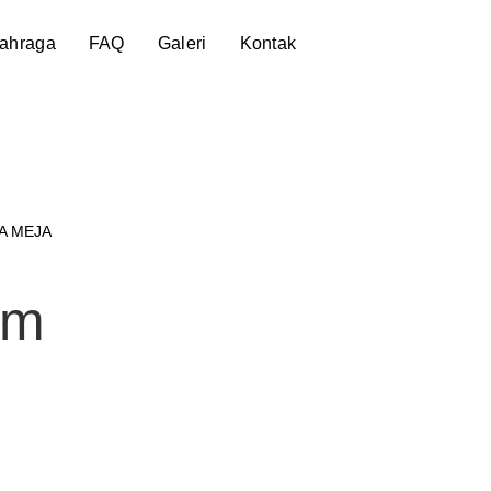
lahraga
FAQ
Galeri
Kontak
A MEJA
um