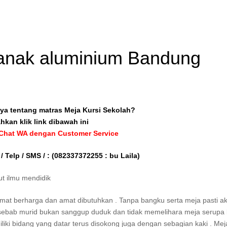
r anak aluminium Bandung
ya tentang matras Meja Kursi Sekolah?
ahkan klik link dibawah ini
 Chat WA dengan Customer Service
/ Telp / SMS / :
(082337372255 : bu Laila)
t ilmu mendidik
amat berharga dan amat dibutuhkan . Tanpa bangku serta meja pasti akt
 sebab murid bukan sanggup duduk dan tidak memelihara meja serupa 
iki bidang yang datar terus disokong juga dengan sebagian kaki . Meja