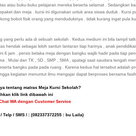
 tas atau buku-buku pelajaran mereka beserta selamat . Sedangkan b
aket dan meja . kursi ini digunakan untuk area siswa duduk . Kursi p
ng bobot fisik orang yang mendudukinya . tidak kurang ingat pula ku
yang perlu ada di sebuah sekolah . Kedua medium ini bila tampil tatk
las hendak sebagai lebih santun lantaran tiap harinya , anak pendidika
i 6 jam . persis belaka meja dengan bangku wajib hadir pada tiap pend
a . Mulai dari TK , SD , SMP , SMA , apalagi saat saudara tengah men
beserta bangku pada pada ruang . Karena kedua hal tersebut adalah p
hingga kegiatan menuntut ilmu mengajar dapat berproses bersama fasih
ya tentang matras Meja Kursi Sekolah?
ahkan klik link dibawah ini
 Chat WA dengan Customer Service
/ Telp / SMS / :
(082337372255 : bu Laila)