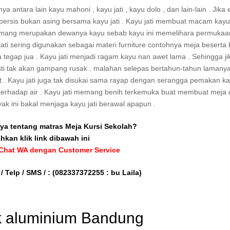
 antara lain kayu mahoni , kayu jati , kayu dolo , dan lain-lain . Jika
persis bukan asing bersama kayu jati . Kayu jati membuat macam kay
ni memang merupakan dewanya kayu sebab kayu ini memelihara permuka
i sering digunakan sebagai materi furniture contohnya meja beserta ku
a tegap jua . Kayu jati menjadi ragam kayu nan awet lama . Sehingga ji
asti tak akan gampang rusak . malahan selepas bertahun-tahun lamanya
et . Kayu jati juga tak disukai sama rayap dengan serangga pemakan k
an terhadap air . Kayu jati memang benih terkemuka buat membuat meja
yak ini bakal menjaga kayu jati berawal apapun .
ya tentang matras Meja Kursi Sekolah?
ahkan klik link dibawah ini
 Chat WA dengan Customer Service
/ Telp / SMS / :
(082337372255 : bu Laila)
ak aluminium Bandung