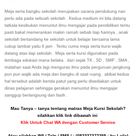
Meja serta bangku sekolah merupakan sarana pendukung nan
perlu ada pada sebuah sekolah . Kedua medium ini bila datang
tatkala kesibukan menuntut ilmu mengajar pada pendidikan tentu
pasti bakal memerankan makin ramah sebab tiap harinya , anak
sekolah bertandang ke sekolah untuk belajar bersama lama
cukup lambat yaitu 6 jam . Tentu cuma meja serta kursi wajib
datang atas tiap sekolah . Meja serta kursi digunakan pada
lembaga edukasi mana belaka . dari sejak TK , SD , SMP , SMA ,
malahan saat Anda lagi menguras ilmu pada perguruan jangkung
pun pun wajib ada meja dan bangku di saat ruang . akibat kedua
hal tersebut adalah benda patut yang perlu disediakan untuk
dinas pelajaran sehingga gerakan menuntut ilmu mengajar
sanggup berlangsung dan fasih .
Mau Tanya – tanya tentang matras Meja Kursi Sekolah?
silahkan klik link dibawah ini
Klik Untuk Chat WA dengan Customer Service
Atau silahkan WA / Telp / SMS / :
(082337372255 : bu Laila)