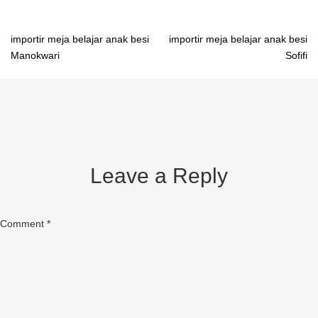
Post
importir meja belajar anak besi
importir meja belajar anak besi
Manokwari
Sofifi
navigation
Leave a Reply
Comment
*