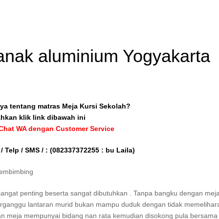
r anak aluminium Yogyakarta
ya tentang matras Meja Kursi Sekolah?
ahkan klik link dibawah ini
 Chat WA dengan Customer Service
/ Telp / SMS / :
(082337372255 : bu Laila)
membimbing
sangat penting beserta sangat dibutuhkan . Tanpa bangku dengan meja
terganggu lantaran murid bukan mampu duduk dengan tidak memelihar
taran meja mempunyai bidang nan rata kemudian disokong pula bersama