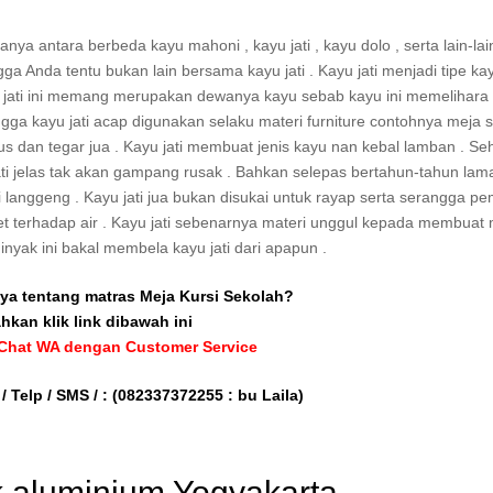
a antara berbeda kayu mahoni , kayu jati , kayu dolo , serta lain-lain
a Anda tentu bukan lain bersama kayu jati . Kayu jati menjadi tipe ka
 jati ini memang merupakan dewanya kayu sebab kayu ini memelihara
gga kayu jati acap digunakan selaku materi furniture contohnya meja s
us dan tegar jua . Kayu jati membuat jenis kayu nan kebal lamban . Se
ti jelas tak akan gampang rusak . Bahkan selepas bertahun-tahun lam
i langgeng . Kayu jati jua bukan disukai untuk rayap serta serangga 
 awet terhadap air . Kayu jati sebenarnya materi unggul kepada membuat
Minyak ini bakal membela kayu jati dari apapun .
ya tentang matras Meja Kursi Sekolah?
ahkan klik link dibawah ini
 Chat WA dengan Customer Service
/ Telp / SMS / :
(082337372255 : bu Laila)
ak aluminium Yogyakarta