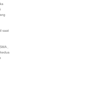
eka
i
yang
l saat
 SMA ,
t kedua
p