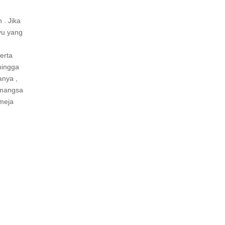
 . Jika
yu yang
erta
hingga
anya ,
pemangsa
 meja