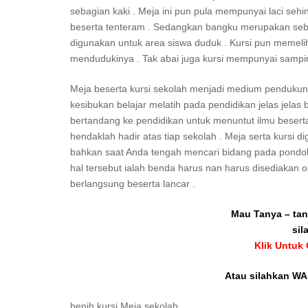
sebagian kaki . Meja ini pun pula mempunyai laci s
beserta tenteram . Sedangkan bangku merupakan sebua
digunakan untuk area siswa duduk . Kursi pun memeli
mendudukinya . Tak abai juga kursi mempunyai sampi
Meja beserta kursi sekolah menjadi medium pendukung 
kesibukan belajar melatih pada pendidikan jelas jelas
bertandang ke pendidikan untuk menuntut ilmu beserta
hendaklah hadir atas tiap sekolah . Meja serta kursi d
bahkan saat Anda tengah mencari bidang pada pondok l
hal tersebut ialah benda harus nan harus disediakan 
berlangsung beserta lancar .
Mau Tanya – tan
sil
Klik Untuk
Atau silahkan WA 
benih kursi Meja sekolah