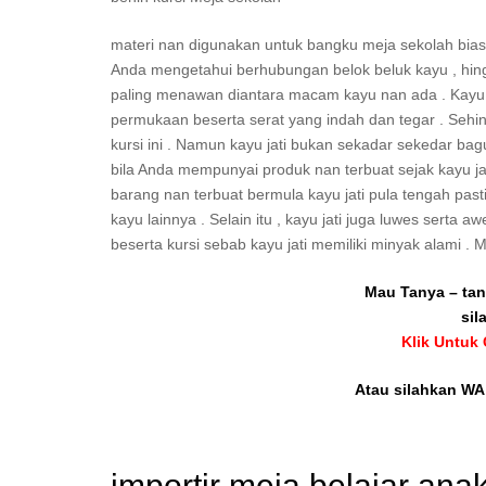
materi nan digunakan untuk bangku meja sekolah biasany
Anda mengetahui berhubungan belok beluk kayu , hingg
paling menawan diantara macam kayu nan ada . Kayu
permukaan beserta serat yang indah dan tegar . Sehin
kursi ini . Namun kayu jati bukan sekadar sekedar bag
bila Anda mempunyai produk nan terbuat sejak kayu ja
barang nan terbuat bermula kayu jati pula tengah past
kayu lainnya . Selain itu , kayu jati juga luwes serta
beserta kursi sebab kayu jati memiliki minyak alami . 
Mau Tanya – tan
sil
Klik Untuk
Atau silahkan WA 
importir meja belajar an