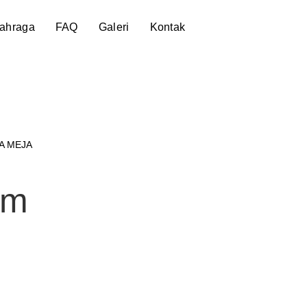
lahraga
FAQ
Galeri
Kontak
A MEJA
um