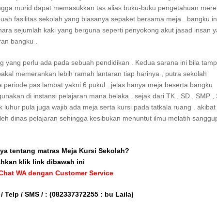
ehingga murid dapat memasukkan tas alias buku-buku pengetahuan mer
h fasilitas sekolah yang biasanya sepaket bersama meja . bangku in
hara sejumlah kaki yang berguna seperti penyokong akut jasad insan 
ran bangku .
yang perlu ada pada sebuah pendidikan . Kedua sarana ini bila tampi
 bakal memerankan lebih ramah lantaran tiap harinya , putra sekolah
 periode pas lambat yakni 6 pukul . jelas hanya meja beserta bangku
igunakan di instansi pelajaran mana belaka . sejak dari TK , SD , SMP ,
uhur pula juga wajib ada meja serta kursi pada tatkala ruang . akiba
oleh dinas pelajaran sehingga kesibukan menuntut ilmu melatih sanggu
ya tentang matras Meja Kursi Sekolah?
ahkan klik link dibawah ini
 Chat WA dengan Customer Service
/ Telp / SMS / :
(082337372255 : bu Laila)