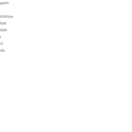
ragam
ntohnya
ebal
udah
p
ri
ula