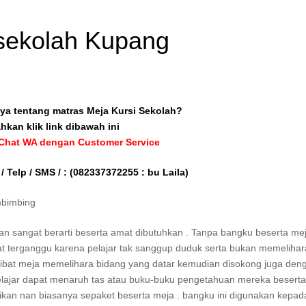
r sekolah Kupang
ya tentang matras Meja Kursi Sekolah?
ahkan klik link dibawah ini
 Chat WA dengan Customer Service
/ Telp / SMS / :
(082337372255 : bu Laila)
mbimbing
 sangat berarti beserta amat dibutuhkan . Tanpa bangku beserta mej
 terganggu karena pelajar tak sanggup duduk serta bukan memelihar
kibat meja memelihara bidang yang datar kemudian disokong juga den
ga pelajar dapat menaruh tas atau buku-buku pengetahuan mereka besert
n nan biasanya sepaket beserta meja . bangku ini digunakan kepada