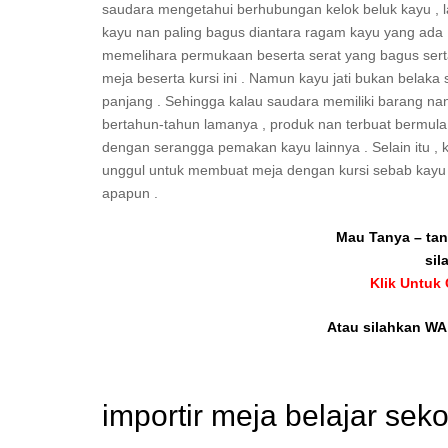
saudara mengetahui berhubungan kelok beluk kayu , la
kayu nan paling bagus diantara ragam kayu yang ada .
memelihara permukaan beserta serat yang bagus serta 
meja beserta kursi ini . Namun kayu jati bukan belak
panjang . Sehingga kalau saudara memiliki barang nan
bertahun-tahun lamanya , produk nan terbuat bermula k
dengan serangga pemakan kayu lainnya . Selain itu , k
unggul untuk membuat meja dengan kursi sebab kayu j
apapun .
Mau Tanya – tan
sil
Klik Untuk
Atau silahkan WA 
importir meja belajar se