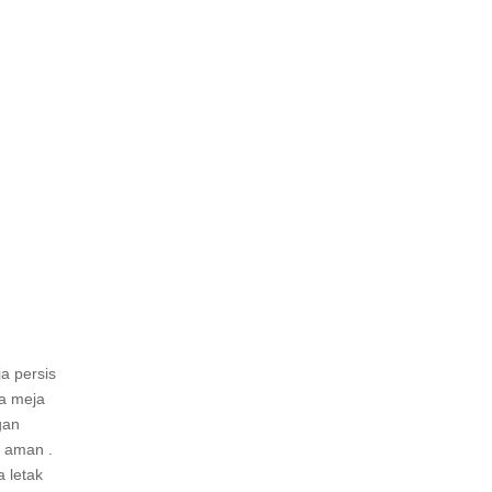
a persis
a meja
gan
a aman .
 letak