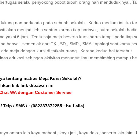
ng bertugas selaku penyokong bobot tubuh orang nan mendudukinya . Ta
ukung nan perlu ada pada sebuah sekolah . Kedua medium ini jika ta
asti akan menjadi lebih santun karena tiap harinya , putra sekolah hadir
 yakni 6 jam . Tentu saja meja beserta kursi harus tampil pada tiap s
na hanya . semenjak dari TK , SD , SMP , SMA , apalagi saat kamu s
ada meja dengan kursi di tatkala ruang . Karena kedua hal tersebut
dinas edukasi sehingga aktivitas menuntut ilmu membimbing mampu be
ya tentang matras Meja Kursi Sekolah?
ahkan klik link dibawah ini
 Chat WA dengan Customer Service
/ Telp / SMS / :
(082337372255 : bu Laila)
a antara lain kayu mahoni , kayu jati , kayu dolo , beserta lain-lain . 