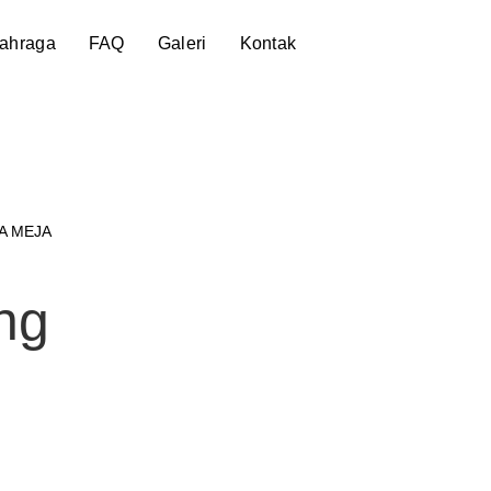
lahraga
FAQ
Galeri
Kontak
A MEJA
ng