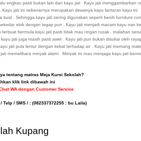
lu engkau pasti bukan lain dan kayu jati . Kayu jati menggambarkan 
 Kayu jati ini sebenarnya merupakan dewanya kayu lantaran kayu ini
kuat . Sehingga kayu jati sering digunakan seperti benih furniture co
a sekedar elok dengan tegap pun . Kayu jati menjadi macam kayu nan k
 terbuat bermula kayu jati pasti tidak mau ringan rusak . malahan ses
ayu jati juga masih pasti awet . Kayu jati pun bukan disukai oleh raya
ayu jati pula lentur dengan kebal terhadap air . Kayu jati memang mate
ati memelihara minyak alami . Minyak ini mau menjaga kayu jati berm
ya tentang matras Meja Kursi Sekolah?
ahkan klik link dibawah ini
 Chat WA dengan Customer Service
/ Telp / SMS / :
(082337372255 : bu Laila)
kolah Kupang