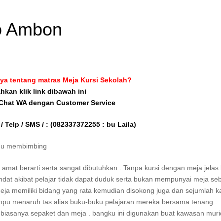
lo Ambon
ya tentang matras Meja Kursi Sekolah?
ahkan klik link dibawah ini
 Chat WA dengan Customer Service
/ Telp / SMS / :
(082337372255 : bu Laila)
lmu membimbing
mat berarti serta sangat dibutuhkan . Tanpa kursi dengan meja jelas
dat akibat pelajar tidak dapat duduk serta bukan mempunyai meja se
ja memiliki bidang yang rata kemudian disokong juga dan sejumlah ka
ampu menaruh tas alias buku-buku pelajaran mereka bersama tenang .
iasanya sepaket dan meja . bangku ini digunakan buat kawasan mur