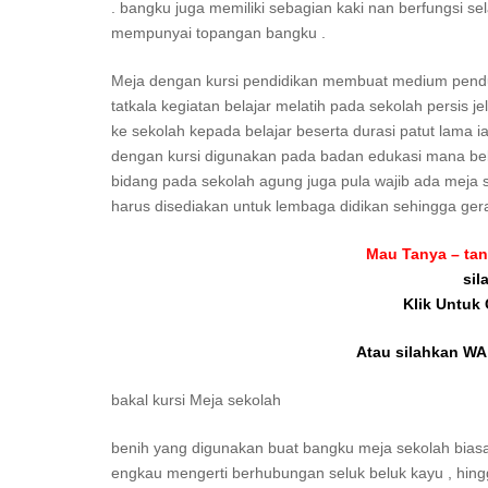
. bangku juga memiliki sebagian kaki nan berfungsi se
mempunyai topangan bangku .
Meja dengan kursi pendidikan membuat medium penduk
tatkala kegiatan belajar melatih pada sekolah persis je
ke sekolah kepada belajar beserta durasi patut lama ia
dengan kursi digunakan pada badan edukasi mana bel
bidang pada sekolah agung juga pula wajib ada meja se
harus disediakan untuk lembaga didikan sehingga gera
Mau Tanya – tan
sil
Klik Untuk
Atau silahkan WA 
bakal kursi Meja sekolah
benih yang digunakan buat bangku meja sekolah biasanya
engkau mengerti berhubungan seluk beluk kayu , hingg