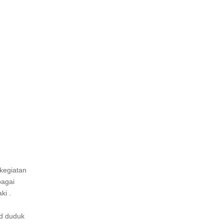
 kegiatan
bagai
ki .
id duduk