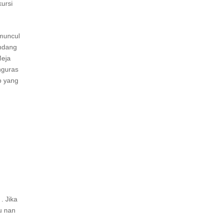
ursi
muncul
andang
Meja
nguras
b yang
. Jika
u nan