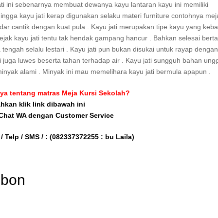
i ini sebenarnya membuat dewanya kayu lantaran kayu ini memiliki
ngga kayu jati kerap digunakan selaku materi furniture contohnya mej
kedar cantik dengan kuat pula . Kayu jati merupakan tipe kayu yang keba
ejak kayu jati tentu tak hendak gampang hancur . Bahkan selesai bert
 tengah selalu lestari . Kayu jati pun bukan disukai untuk rayap dengan
ti juga luwes beserta tahan terhadap air . Kayu jati sungguh bahan ung
minyak alami . Minyak ini mau memelihara kayu jati bermula apapun .
ya tentang matras Meja Kursi Sekolah?
ahkan klik link dibawah ini
 Chat WA dengan Customer Service
/ Telp / SMS / :
(082337372255 : bu Laila)
mbon