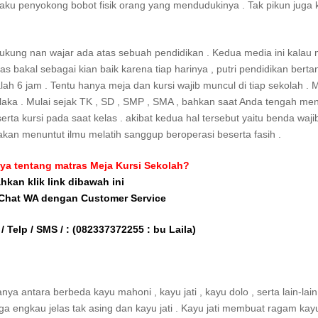
laku penyokong bobot fisik orang yang mendudukinya . Tak pikun juga k
ung nan wajar ada atas sebuah pendidikan . Kedua media ini kalau 
las bakal sebagai kian baik karena tiap harinya , putri pendidikan bert
lah 6 jam . Tentu hanya meja dan kursi wajib muncul di tiap sekolah . 
aka . Mulai sejak TK , SD , SMP , SMA , bahkan saat Anda tengah me
rta kursi pada saat kelas . akibat kedua hal tersebut yaitu benda waji
kan menuntut ilmu melatih sanggup beroperasi beserta fasih .
ya tentang matras Meja Kursi Sekolah?
ahkan klik link dibawah ini
 Chat WA dengan Customer Service
/ Telp / SMS / :
(082337372255 : bu Laila)
 antara berbeda kayu mahoni , kayu jati , kayu dolo , serta lain-lain 
a engkau jelas tak asing dan kayu jati . Kayu jati membuat ragam kay