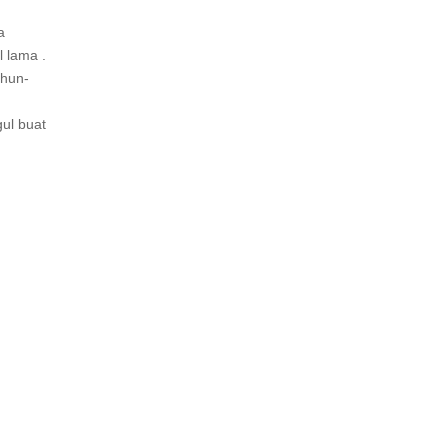
a
l lama .
ahun-
gul buat