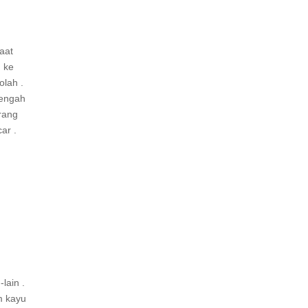
aat
g ke
olah .
tengah
rang
ar .
lain .
m kayu