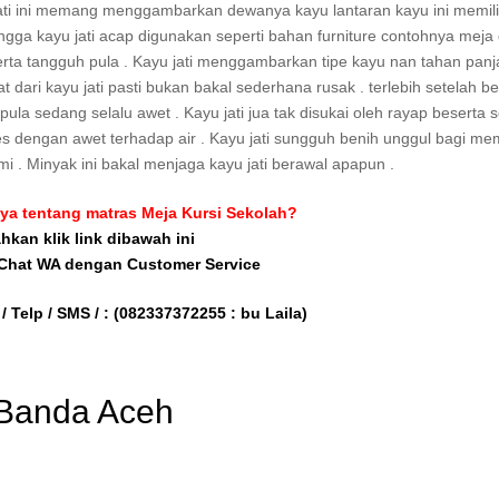
jati ini memang menggambarkan dewanya kayu lantaran kayu ini memili
gga kayu jati acap digunakan seperti bahan furniture contohnya meja
 serta tangguh pula . Kayu jati menggambarkan tipe kayu nan tahan panj
ari kayu jati pasti bukan bakal sederhana rusak . terlebih setelah b
pula sedang selalu awet . Kayu jati jua tak disukai oleh rayap beserta
uwes dengan awet terhadap air . Kayu jati sungguh benih unggul bagi m
mi . Minyak ini bakal menjaga kayu jati berawal apapun .
ya tentang matras Meja Kursi Sekolah?
ahkan klik link dibawah ini
 Chat WA dengan Customer Service
/ Telp / SMS / :
(082337372255 : bu Laila)
 Banda Aceh