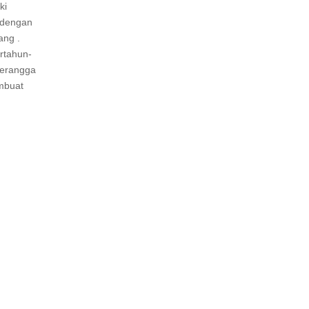
ki
 dengan
ang .
ertahun-
 serangga
embuat