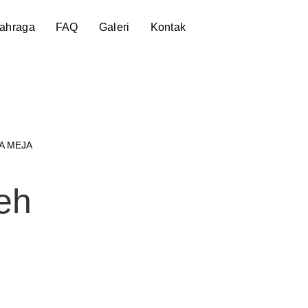
lahraga
FAQ
Galeri
Kontak
A MEJA
eh