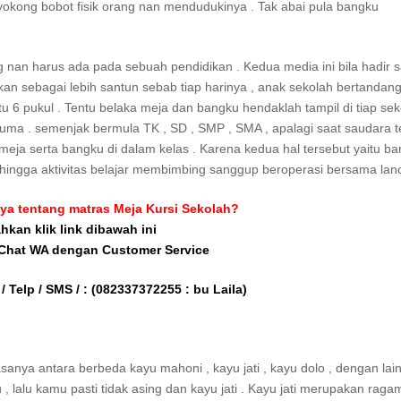
kong bobot fisik orang nan mendudukinya . Tak abai pula bangku
nan harus ada pada sebuah pendidikan . Kedua media ini bila hadir s
t akan sebagai lebih santun sebab tiap harinya , anak sekolah bertandan
tu 6 pukul . Tentu belaka meja dan bangku hendaklah tampil di tiap sek
uma . semenjak bermula TK , SD , SMP , SMA , apalagi saat saudara 
eja serta bangku di dalam kelas . Karena kedua hal tersebut yaitu ba
hingga aktivitas belajar membimbing sanggup beroperasi bersama lanc
ya tentang matras Meja Kursi Sekolah?
ahkan klik link dibawah ini
 Chat WA dengan Customer Service
/ Telp / SMS / :
(082337372255 : bu Laila)
nya antara berbeda kayu mahoni , kayu jati , kayu dolo , dengan lain-
 lalu kamu pasti tidak asing dan kayu jati . Kayu jati merupakan raga