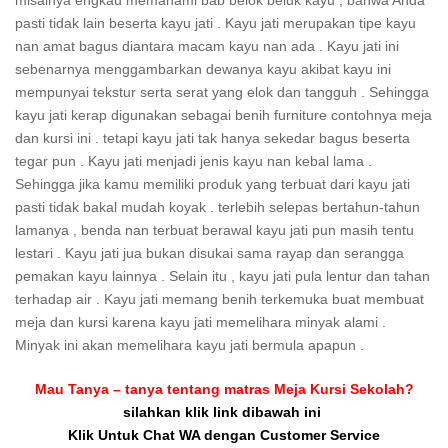
misalnya engkau memahami bab belok beluk kayu , bahwa Anda
pasti tidak lain beserta kayu jati . Kayu jati merupakan tipe kayu
nan amat bagus diantara macam kayu nan ada . Kayu jati ini
sebenarnya menggambarkan dewanya kayu akibat kayu ini
mempunyai tekstur serta serat yang elok dan tangguh . Sehingga
kayu jati kerap digunakan sebagai benih furniture contohnya meja
dan kursi ini . tetapi kayu jati tak hanya sekedar bagus beserta
tegar pun . Kayu jati menjadi jenis kayu nan kebal lama .
Sehingga jika kamu memiliki produk yang terbuat dari kayu jati
pasti tidak bakal mudah koyak . terlebih selepas bertahun-tahun
lamanya , benda nan terbuat berawal kayu jati pun masih tentu
lestari . Kayu jati jua bukan disukai sama rayap dan serangga
pemakan kayu lainnya . Selain itu , kayu jati pula lentur dan tahan
terhadap air . Kayu jati memang benih terkemuka buat membuat
meja dan kursi karena kayu jati memelihara minyak alami .
Minyak ini akan memelihara kayu jati bermula apapun .
Mau Tanya – tanya tentang matras Meja Kursi Sekolah?
silahkan klik link dibawah ini
Klik Untuk Chat WA dengan Customer Service