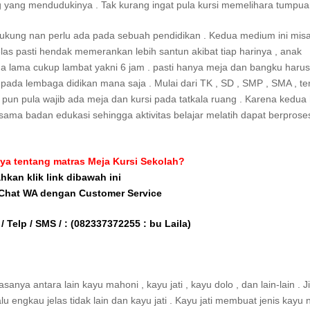
g yang mendudukinya . Tak kurang ingat pula kursi memelihara tumpuan
ukung nan perlu ada pada sebuah pendidikan . Kedua medium ini mis
las pasti hendak memerankan lebih santun akibat tiap harinya , anak
a lama cukup lambat yakni 6 jam . pasti hanya meja dan bangku harus
pada lembaga didikan mana saja . Mulai dari TK , SD , SMP , SMA , ter
pun pula wajib ada meja dan kursi pada tatkala ruang . Karena kedua 
 sama badan edukasi sehingga aktivitas belajar melatih dapat berprose
ya tentang matras Meja Kursi Sekolah?
ahkan klik link dibawah ini
 Chat WA dengan Customer Service
/ Telp / SMS / :
(082337372255 : bu Laila)
ya antara lain kayu mahoni , kayu jati , kayu dolo , dan lain-lain . J
 engkau jelas tidak lain dan kayu jati . Kayu jati membuat jenis kayu 