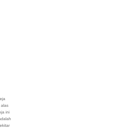
eja
 alas
ja ini
adalah
ekitar