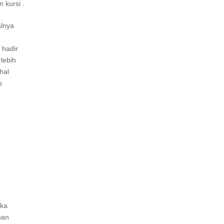
 kursi .
alnya
 hadir
lebih
hal
s
ika
nan