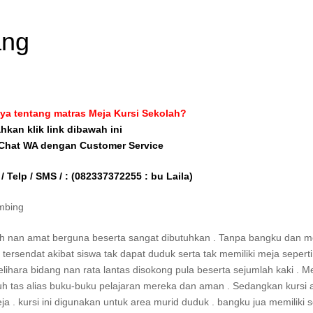
ang
ya tentang matras Meja Kursi Sekolah?
ahkan klik link dibawah ini
 Chat WA dengan Customer Service
/ Telp / SMS / :
(082337372255 : bu Laila)
mbing
h nan amat berguna beserta sangat dibutuhkan . Tanpa bangku dan m
tersendat akibat siswa tak dapat duduk serta tak memiliki meja seperti
hara bidang nan rata lantas disokong pula beserta sejumlah kaki . Me
uh tas alias buku-buku pelajaran mereka dan aman . Sedangkan kursi 
. kursi ini digunakan untuk area murid duduk . bangku jua memiliki s