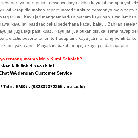
ini sebenarnya merupakan dewanya kayu akibat kayu ini mempunyai tek
u jati kerap digunakan seperti materi furniture contohnya meja serta 
ngan tegar jua . Kayu jati menggambarkan macam kayu nan awet lamban 
wal kayu jati pasti tak bakal sederhana kacau balau . Bahkan setelah
u jati juga lagi pasti kuat . Kayu jati jua bukan disukai sama rayap d
 pula elastis beserta tahan terhadap air . Kayu jati memang benih terk
ki minyak alami . Minyak ini bakal menjaga kayu jati dari apapun .
ya tentang matras Meja Kursi Sekolah?
ahkan klik link dibawah ini
 Chat WA dengan Customer Service
/ Telp / SMS / :
(082337372255 : bu Laila)