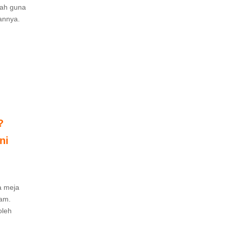
lah guna
annya.
?
ni
a meja
jam.
oleh