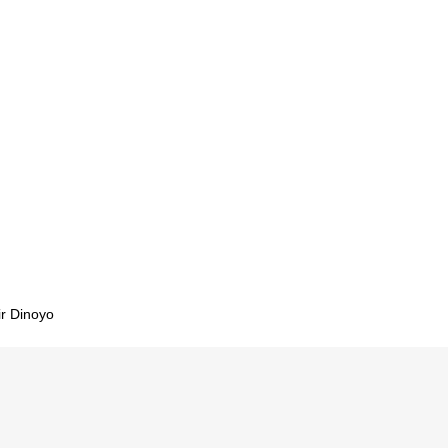
tor meja
jar paud
d
ibutor
 paud
Banda
besi
ajar
ibutor
r Dinoyo