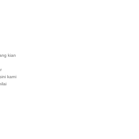
ang kian
r
sini kami
ilai