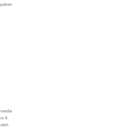
upakan
ersedia
ni 6
 oleh