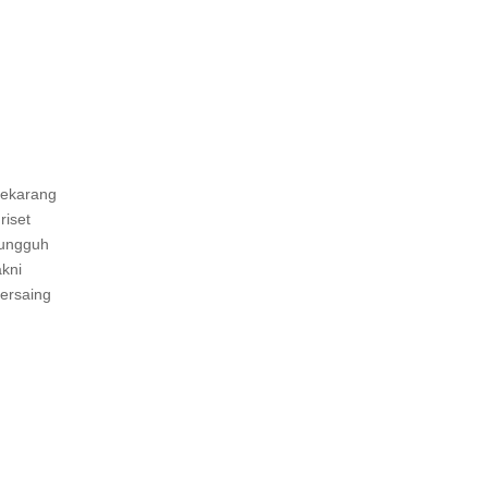
sekarang
riset
sungguh
akni
bersaing