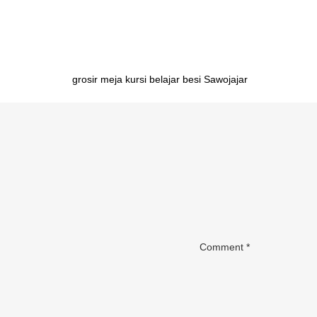
Palangkaraya
Post
grosir meja kursi belajar besi Sawojajar
navigation
Comment
*