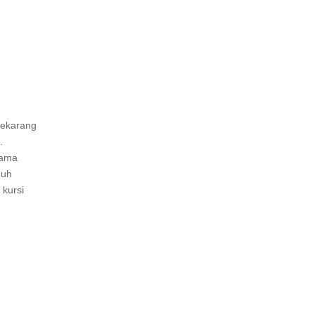
sekarang
.
tama
guh
 kursi