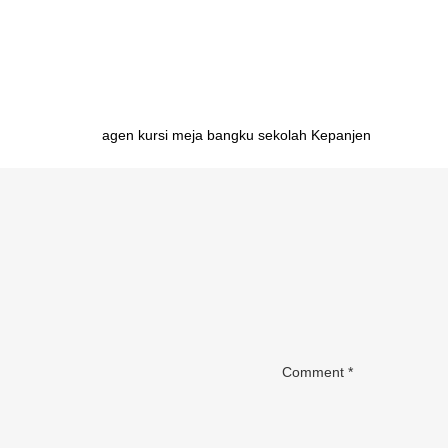
belajar mahasiswa Manado importir meja belajar maha
mahasiswa Makassar importir meja belajar mahasiswa
Post
agen kursi meja bangku sekolah Kepanjen
navigation
Comment
*