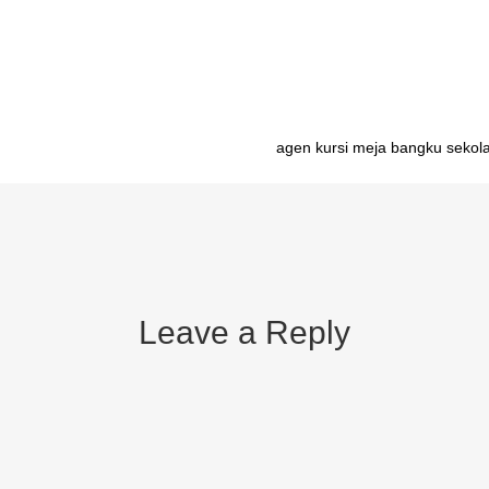
siswa Mamuju importir meja belajar mahasiswa Palu importir meja bela
 Kendari
agen kursi meja bangku sekola
Leave a Reply