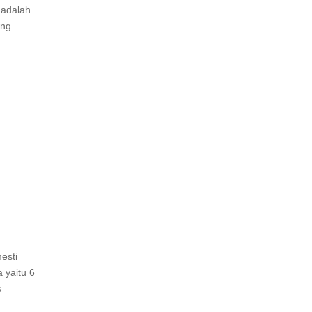
 adalah
ang
esti
 yaitu 6
s