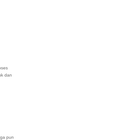
oses
uk dan
gga pun