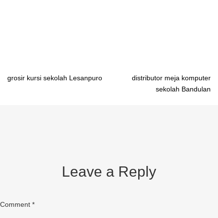
meja belajar dari besi Samarinda pabrik meja belajar dari besi
Gorontalo pabrik meja belajar dari besi Manado pabrik meja
belajar dari besi Mamuju pabrik meja belajar dari besi Palu
Post
grosir kursi sekolah Lesanpuro
distributor meja komputer
sekolah Bandulan
navigation
Leave a Reply
Comment
*