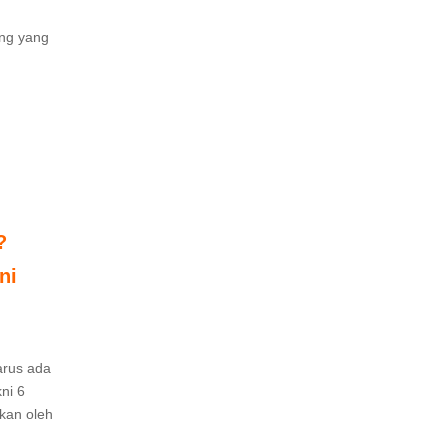
ang yang
?
ni
arus ada
ni 6
akan oleh