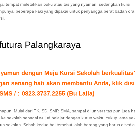
gai tempat meletakkan buku atau tas yang nyaman. sedangkan kursi
mpunyai beberapa kaki yang dipakai untuk penyangga berat badan or
si.
 futura Palangkaraya
nyaman dengan Meja Kursi Sekolah berkualitas
an senang hati akan membantu Anda, klik disi
 SMS / : 0823.3737.2255 (Bu Laila)
napun. Mulai dari TK, SD, SMP, SMA, sampai di universitas pun juga h
k ke sekolah sebagai wujud belajar dengan kurun waktu cukup lama yak
ruh sekolah. Sebab kedua hal tersebut ialah barang yang harus disedi