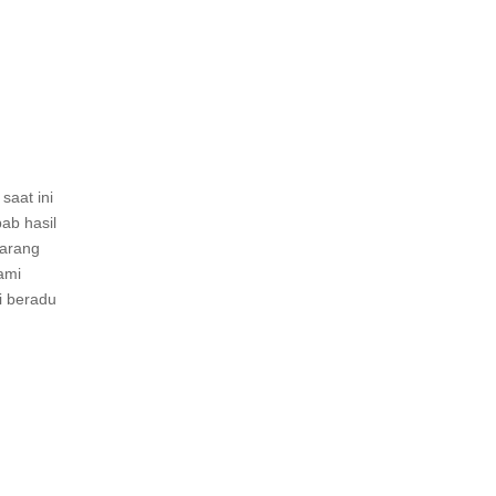
saat ini
ab hasil
karang
ami
ai beradu