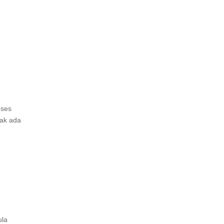
oses
dak ada
ula