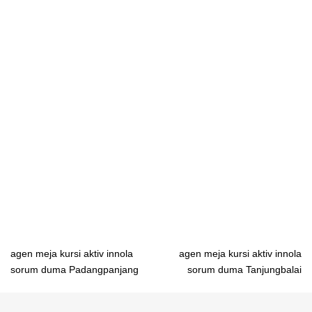
meja belajar anak anak terbaru meja belajar anak bandung meja
belajar anak batam meja belajar anak boston meja belajar anak
bulat meja belajar anak bahan plastik meja belajar anak
bukalapak meja belajar anak bahan hpl meja belajar anak bigland
meja belajar anak bahan kayu meja belajar anak bali meja belajar
anak big panel meja belajar anak besar meja belajar anak cowo
meja belajar anak cowok minimalis meja belajar anak claris meja
belajar anak custom design meja belajar anak chandra karya
meja belajar anak.com harga meja belajar anak cowok meja
belajar anak di carrefour model meja belajar anak cowok meja
belajar anak perempuan yang cantik contoh meja belajar anak
laki laki contoh meja belajar anak perempuan
Post
agen meja kursi aktiv innola
agen meja kursi aktiv innola
sorum duma Padangpanjang
sorum duma Tanjungbalai
navigation