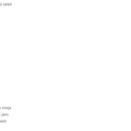
i ialah
a meja
6 jam.
oleh