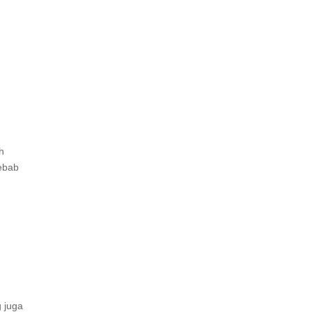
h
sebab
 juga