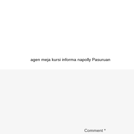
untuk dijual Pontianak pabrik meja belajar untuk dijua
untuk dijual Samarinda pabrik meja belajar untuk dijua
dijual Mamuju pabrik meja belajar untuk dijual Palu pab
pabrik meja belajar untuk dijual Sofifi pabrik meja bel
belajar untuk dijual Jayapura
Post
agen meja kursi informa napolly Pasuruan
navigation
Comment
*