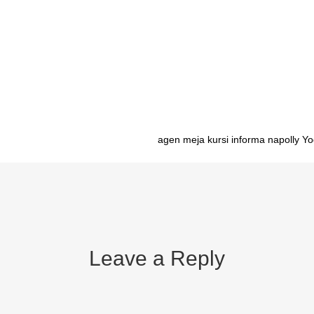
l Palangkaraya pabrik meja belajar untuk dijual Banjarmasin pabrik meja
l Gorontalo pabrik meja belajar untuk dijual Manado pabrik meja belaja
rik meja belajar untuk dijual Makassar pabrik meja belajar untuk dijual
ajar untuk dijual Ambon pabrik meja belajar untuk dijual Manokwari pabr
agen meja kursi informa napolly Y
Leave a Reply