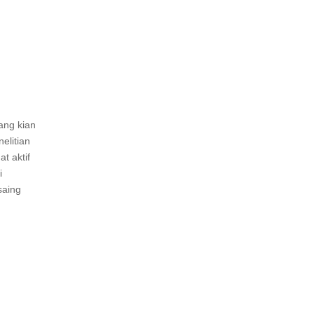
ang kian
elitian
t aktif
i
saing