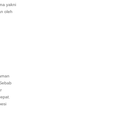
ama yakni
an oleh
jaman
 Sebab
r
epat.
besi