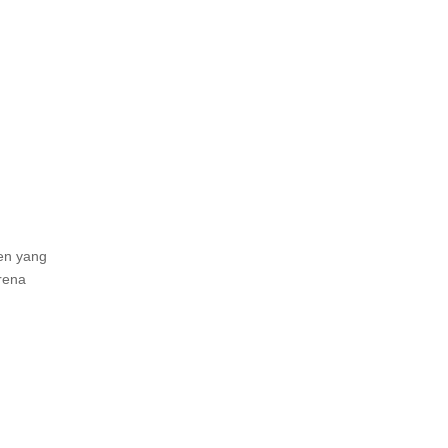
men yang
arena