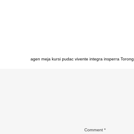
sekolah Banjarmasin importir meja belajar sekolah Sam
Manado importir meja belajar sekolah Mamuju importir 
meja belajar sekolah Kendari importir meja belajar sek
Manokwari importir meja belajar sekolah Jayapura imp
aluminium Medan
Post
agen meja kursi pudac vivente integra insperra Torong
navigation
Comment
*