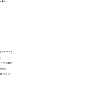
 oleh
sekarang
.
 terlebih
epat.
ri meja