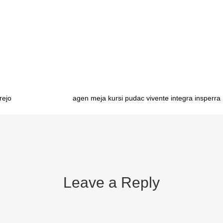
arinda importir meja belajar sekolah Gorontalo importir meja belajar 
meja belajar sekolah Palu importir meja belajar sekolah Makassar impo
olah Sofifi importir meja belajar sekolah Ambon importir meja belajar s
ortir meja belajar anak aluminium Banda Aceh importir meja belajar an
rejo
agen meja kursi pudac vivente integra insperra
Leave a Reply