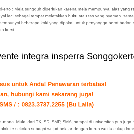
gokerto : Meja sungguh diperlukan karena meja mempunyai alas yang r
ai laci sebagai tempat meletakkan buku atau tas yang nyaman. semen
 mempunyai beberapa kaki yang dipakai untuk penyangga berat badan 
n kursi.
vente integra insperra Songgoker
sus untuk Anda! Penawaran terbatas!
uan, hubungi kami sekarang juga!
 SMS / : 0823.3737.2255 (Bu Laila)
ana-mana. Mulai dari TK, SD, SMP, SMA, sampai di universitas pun juga 
tolak ke sekolah sebagai wujud belajar dengan kurun waktu cukup lama