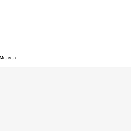
sekolah
rtir
ekolah
ak
 Mojorejo