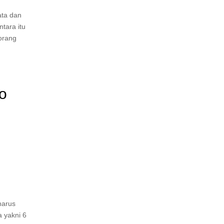
ata dan
tara itu
orang
to
harus
 yakni 6