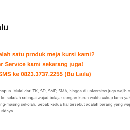
alu
alah satu produk meja kursi kami?
r Service kami sekarang juga!
 SMS ke 0823.3737.2255 (Bu Laila)
apun. Mulai dari TK, SD, SMP, SMA, hingga di universitas juga wajib t
k ke sekolah sebagai wujud belajar dengan kurun waktu cukup lama yak
ing-masing sekolah. Sebab kedua hal tersebut adalah barang yang waj
uridnya.