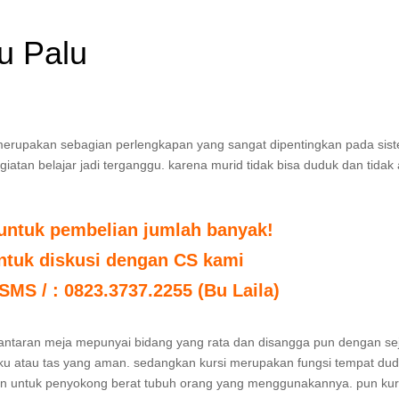
u Palu
 merupakan sebagian perlengkapan yang sangat dipentingkan pada sis
giatan belajar jadi terganggu. karena murid tidak bisa duduk dan tidak
untuk pembelian jumlah banyak!
untuk diskusi dengan CS kami
 SMS / : 0823.3737.2255 (Bu Laila)
 lantaran meja mepunyai bidang yang rata dan disangga pun dengan s
buku atau tas yang aman. sedangkan kursi merupakan fungsi tempat du
kan untuk penyokong berat tubuh orang yang menggunakannya. pun kur