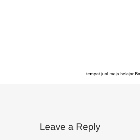
ahasiswa Bandung pabrik meja belajar mahasiswa Jakarta pabrik meja 
ogyakarta pabrik meja belajar mahasiswa Surabaya pabrik meja belaj
ataram pabrik meja belajar mahasiswa Kupang pabrik meja belajar
a Pontianak pabrik meja belajar mahasiswa Palangkaraya pabrik meja 
 Samarinda pabrik meja belajar mahasiswa Gorontalo pabrik meja bel
tempat jual meja belajar B
Leave a Reply