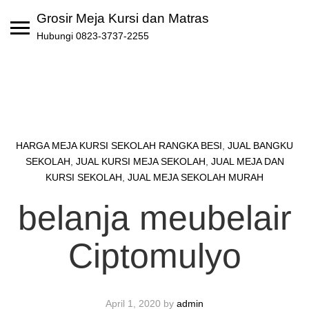
Skip
Grosir Meja Kursi dan Matras
to
Hubungi 0823-3737-2255
content
HARGA MEJA KURSI SEKOLAH RANGKA BESI
,
JUAL BANGKU
SEKOLAH
,
JUAL KURSI MEJA SEKOLAH
,
JUAL MEJA DAN
KURSI SEKOLAH
,
JUAL MEJA SEKOLAH MURAH
belanja meubelair
Ciptomulyo
April 1, 2020
by
admin