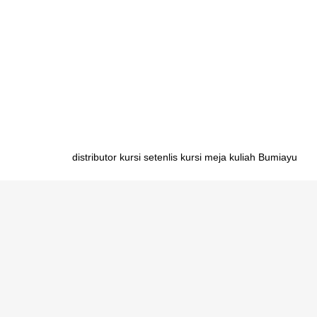
set Tanjung Pinang pabrik meja belajar set Jambi pabr
belajar set Pangkalpinang pabrik meja belajar set Ba
pabrik meja belajar set Jakarta pabrik meja belajar se
Surabaya pabrik meja belajar set Denpasar pabrik meja
Tanjungselor pabrik meja belajar set Pontianak pabrik
belajar set Samarinda
Post
distributor kursi setenlis kursi meja kuliah Bumiayu
navigation