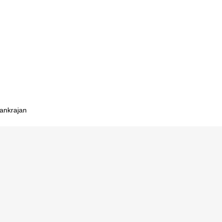
 meja
andung
ar set
rik meja
ankrajan