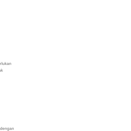
rlukan
ak
a dengan