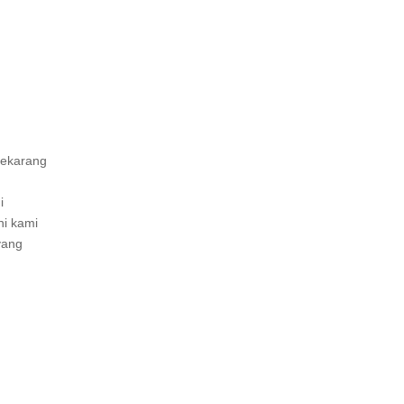
sekarang
i
ni kami
yang