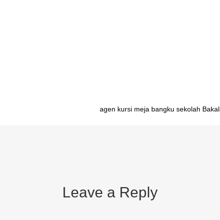
ik meja belajar set Bengkulu pabrik meja belajar set Palembang pabrik
nda Lampung pabrik meja belajar set Serang pabrik meja belajar set B
t Semarang pabrik meja belajar set Yogyakarta pabrik meja belajar set
 belajar set Mataram pabrik meja belajar set Kupang pabrik meja belaj
 meja belajar set Palangkaraya pabrik meja belajar set Banjarmasin pab
agen kursi meja bangku sekolah Bakal
Leave a Reply