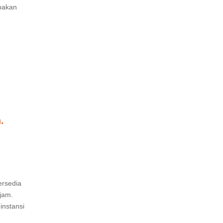
pakan
.
ersedia
jam.
instansi