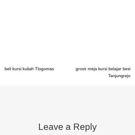
Banjarmasin pabrik meja belajar sekolah Samarinda pabrik meja
belajar sekolah Gorontalo pabrik meja belajar sekolah Manado
pabrik meja belajar sekolah Mamuju pabrik meja belajar sekolah
Palu pabrik meja belajar sekolah Makassar pabrik meja belajar
sekolah Kendari pabrik meja belajar sekolah Sofifi pabrik meja
belajar sekolah Ambon
Post
beli kursi kuliah Tlogomas
grosir meja kursi belajar besi
Tanjungrejo
navigation
Leave a Reply