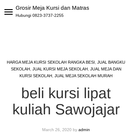
Skip
Grosir Meja Kursi dan Matras
to
Hubungi 0823-3737-2255
content
HARGA MEJA KURSI SEKOLAH RANGKA BESI
,
JUAL BANGKU
SEKOLAH
,
JUAL KURSI MEJA SEKOLAH
,
JUAL MEJA DAN
KURSI SEKOLAH
,
JUAL MEJA SEKOLAH MURAH
beli kursi lipat
kuliah Sawojajar
March 26, 2020
by
admin