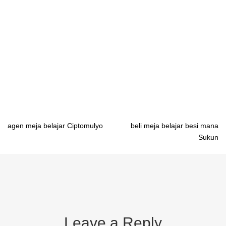
dari besi Jayapura distributor distributor meja belajar anak
karakter Banda Aceh distributor distributor meja belajar anak
karakter Medan distributor distributor meja belajar anak karakter
Padang distributor distributor meja belajar anak karakter
Pekanbaru distributor distributor meja belajar anak karakter
Tanjung Pinang distributor distributor meja belajar anak karakter
Jambi
Post
agen meja belajar Ciptomulyo
beli meja belajar besi mana
Sukun
navigation
Leave a Reply