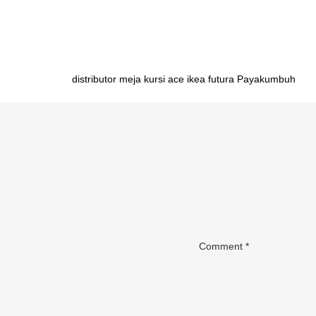
mahasiswa Manado
Post
distributor meja kursi ace ikea futura Payakumbuh
navigation
Comment
*