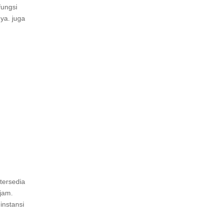
fungsi
ya. juga
 tersedia
jam.
instansi