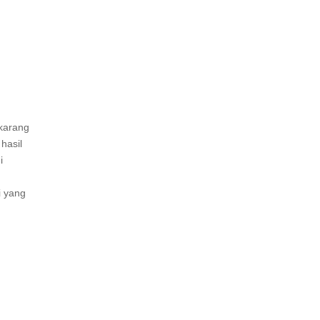
karang
hasil
i
i yang