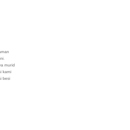
jaman
ni.
ya murid
ni kami
i besi