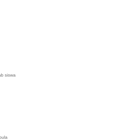
ab siswa
pula