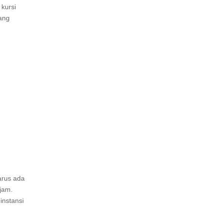
kursi
ang
arus ada
jam.
instansi