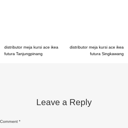
Palangkaraya pabrik meja belajar mahasiswa Banjarmasin pabrik
meja belajar mahasiswa Samarinda pabrik meja belajar
mahasiswa Gorontalo pabrik meja belajar mahasiswa Manado
Post
distributor meja kursi ace ikea
distributor meja kursi ace ikea
futura Tanjungpinang
futura Singkawang
navigation
Leave a Reply
Comment
*