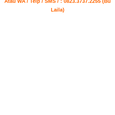
Atau WA / Telp / SMS / : 0823.3737.2255 (Bu
Laila)