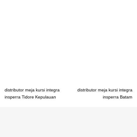
pabrik pengrajin meja belajar lipat anak Bandung pabrik pengrajin
meja belajar lipat anak Jakarta pabrik pengrajin meja belajar lipat
anak Semarang pabrik pengrajin meja belajar lipat anak
Yogyakarta pabrik pengrajin meja belajar lipat anak Surabaya
pabrik pengrajin meja belajar lipat anak Denpasar pabrik
pengrajin meja belajar lipat anak Mataram pabrik pengrajin meja
belajar lipat anak Kupang pabrik pengrajin meja belajar lipat anak
Tanjungselor pabrik pengrajin meja belajar lipat anak Pontianak
pabrik pengrajin meja belajar lipat anak Palangkaraya
Post
distributor meja kursi integra
distributor meja kursi integra
insperra Tidore Kepulauan
insperra Batam
navigation