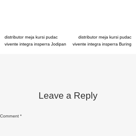
sekolah Kendari pabrik meja belajar sekolah Sofifi pabrik meja
belajar sekolah Ambon
Post
distributor meja kursi pudac
distributor meja kursi pudac
vivente integra insperra Jodipan
vivente integra insperra Buring
navigation
Leave a Reply
Comment
*