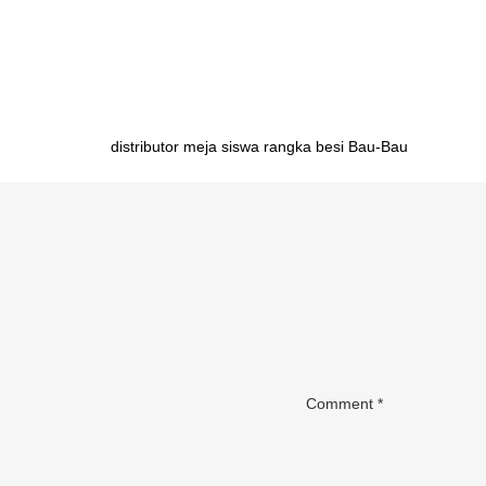
rangka besi Bengkulu distributor meja belajar rangka b
meja belajar rangka besi Banda Lampung
Post
distributor meja siswa rangka besi Bau-Bau
navigation
Comment
*