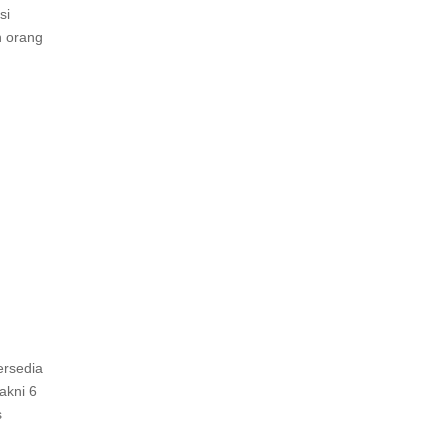
si
n orang
ersedia
akni 6
s