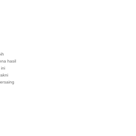
ih
na hasil
ini
yakni
bersaing