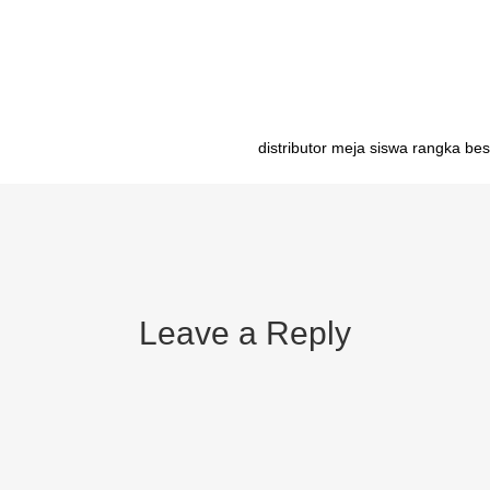
esi Palembang distributor meja belajar rangka besi Pangkalpinang distr
distributor meja siswa rangka be
Leave a Reply