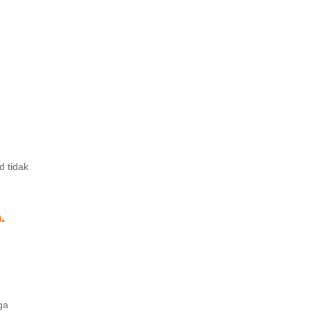
d tidak
.
ga