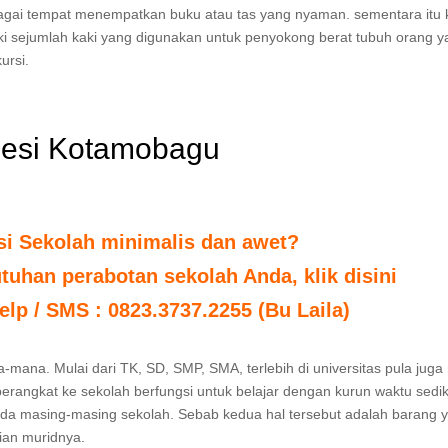
agai tempat menempatkan buku atau tas yang nyaman. sementara itu k
ki sejumlah kaki yang digunakan untuk penyokong berat tubuh orang y
ursi.
 besi Kotamobagu
si Sekolah minimalis dan awet?
uhan perabotan sekolah Anda, klik disini
elp / SMS : 0823.3737.2255 (Bu Laila)
na-mana. Mulai dari TK, SD, SMP, SMA, terlebih di universitas pula juga
 berangkat ke sekolah berfungsi untuk belajar dengan kurun waktu sedik
pada masing-masing sekolah. Sebab kedua hal tersebut adalah barang 
ian muridnya.