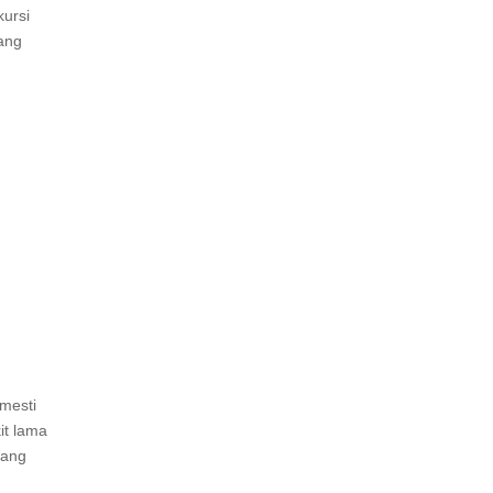
ursi
ang
 mesti
it lama
yang