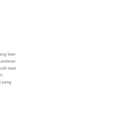
ang kian
Lantaran
urid saat
mi
i yang