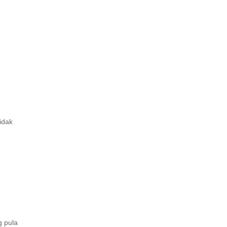
idak
g pula