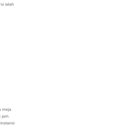
i ialah
a meja
6 jam.
instansi