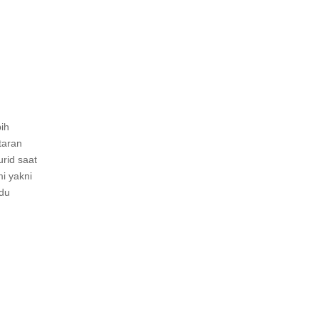
ih
taran
urid saat
mi yakni
adu