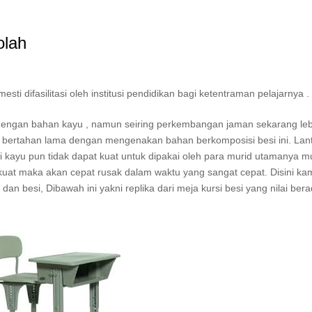
olah
i difasilitasi oleh institusi pendidikan bagi ketentraman pelajarnya .
si dengan bahan kayu , namun seiring perkembangan jaman sekarang leb
in bertahan lama dengan mengenakan bahan berkomposisi besi ini. Lan
ri kayu pun tidak dapat kuat untuk dipakai oleh para murid utamanya m
p kuat maka akan cepat rusak dalam waktu yang sangat cepat. Disini ka
an besi, Dibawah ini yakni replika dari meja kursi besi yang nilai ber