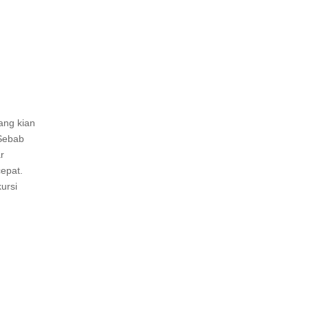
ang kian
 Sebab
r
epat.
ursi