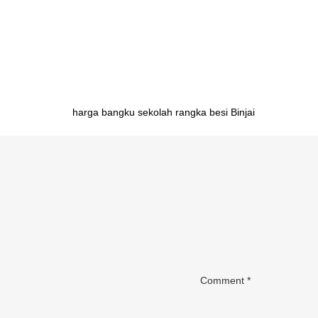
meja belajar sekolah Kendari importir meja belajar sek
Manokwari importir meja belajar sekolah Jayapura imp
aluminium Medan
Post
harga bangku sekolah rangka besi Binjai
navigation
Comment
*