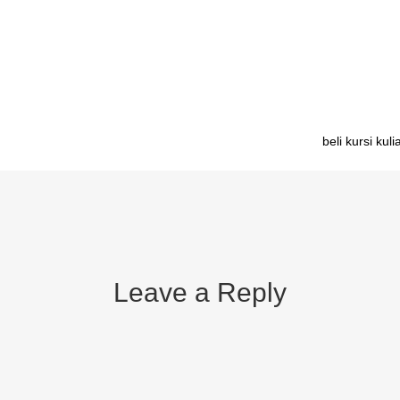
olah Sofifi importir meja belajar sekolah Ambon importir meja belajar s
ortir meja belajar anak aluminium Banda Aceh importir meja belajar an
beli kursi kul
Leave a Reply