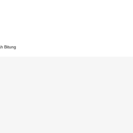
ekolah
ak
iah Bitung