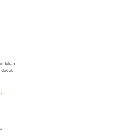
perlukan
a duduk
.
ga