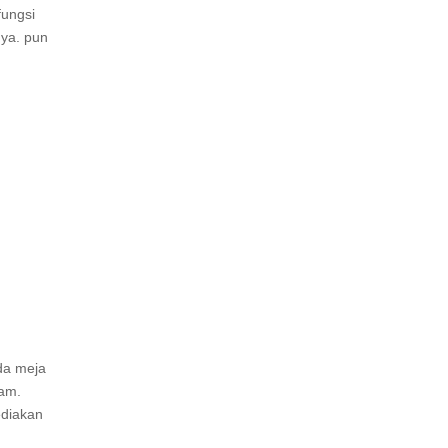
fungsi
ya. pun
ada meja
jam.
ediakan