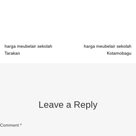
Pangkalpinang distributor meja belajar industrial Banda Lampung
distributor meja belajar industrial Serang distributor meja belajar
industrial Bandung
Post
harga meubelair sekolah
harga meubelair sekolah
Tarakan
Kotamobagu
navigation
Leave a Reply
Comment
*