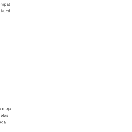
tempat
kursi
a meja
Jelas
baga