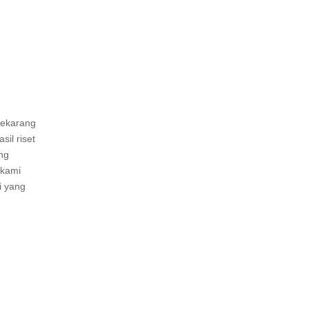
sekarang
il riset
ng
 kami
i yang