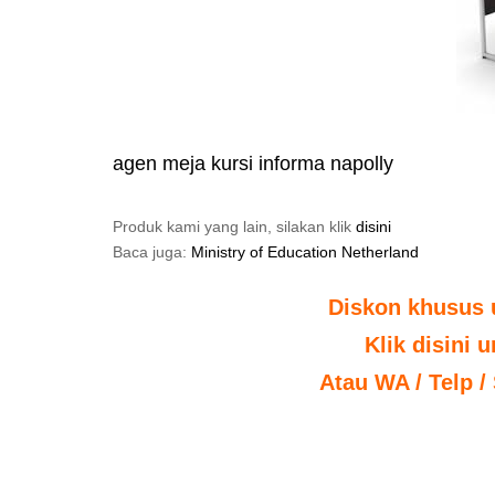
agen meja kursi informa napolly
Produk kami yang lain, silakan klik
disini
Baca juga:
Ministry of Education Netherland
Diskon khusus 
Klik disini 
Atau WA / Telp /
jual kursi sekolah besi harga kursi sekolah besi harga
sekolah tk murah jual meja kursi sekolah bandung jual 