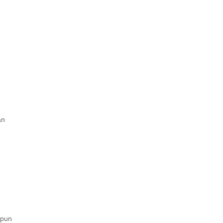
an
 pun