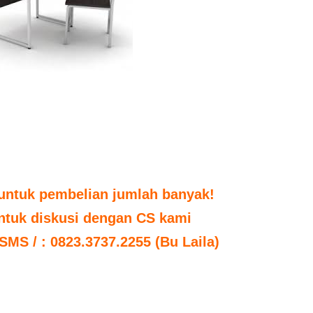
untuk pembelian jumlah banyak!
untuk diskusi dengan CS kami
 SMS / : 0823.3737.2255 (Bu Laila)
 meja kursi sekolah besi harga meja kursi sekolah rangka besi jual meja
meja kursi sekolah surabaya jual meja kursi sekolah tk jual meja kursi