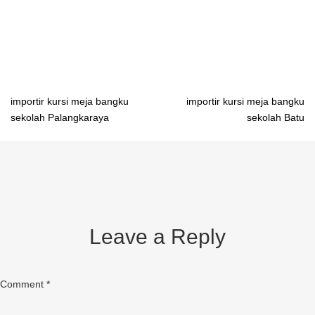
Makassar importir meja belajar dari besi Kendari importir meja
belajar dari besi Sofifi importir meja belajar dari besi Ambon
Post
importir kursi meja bangku
importir kursi meja bangku
sekolah Palangkaraya
sekolah Batu
navigation
Leave a Reply
Comment
*