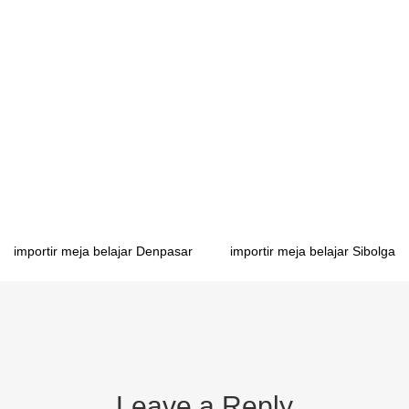
mahasiswa Tanjungselor importir meja belajar mahasiswa
Pontianak importir meja belajar mahasiswa Palangkaraya importir
meja belajar mahasiswa Banjarmasin importir meja belajar
mahasiswa Samarinda importir meja belajar mahasiswa
Gorontalo importir meja belajar mahasiswa Manado importir meja
belajar mahasiswa Mamuju importir meja belajar mahasiswa Palu
importir meja belajar mahasiswa Makassar importir meja belajar
mahasiswa Kendari
Post
importir meja belajar Denpasar
importir meja belajar Sibolga
navigation
Leave a Reply