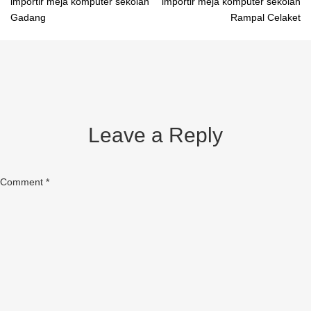
Post
importir meja komputer sekolah
importir meja komputer sekolah
Gadang
Rampal Celaket
navigation
Leave a Reply
Comment
*