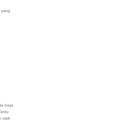
g yang
ada meja
Tentu
n oleh