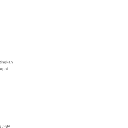
tingkan
dapat
g juga