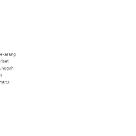
sekarang
riset
sungguh
an
 mutu