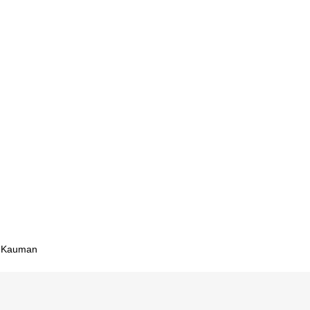
um
utor meja
ium
elajar
butor
anokwari
 besi
esi
anak besi
eja
a belajar
h Kauman