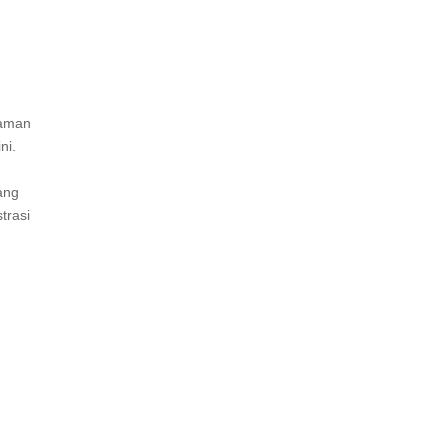
jaman
ni.
ang
trasi