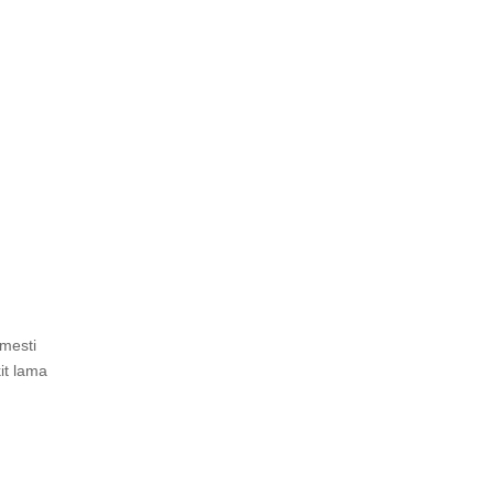
 mesti
it lama