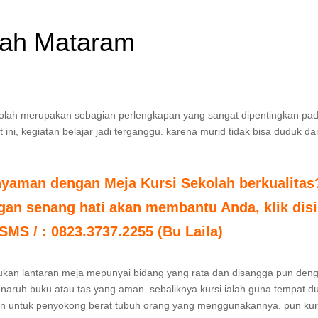
olah Mataram
ekolah merupakan sebagian perlengkapan yang sangat dipentingkan pa
ini, kegiatan belajar jadi terganggu. karena murid tidak bisa duduk da
nyaman dengan Meja Kursi Sekolah berkualitas
an senang hati akan membantu Anda, klik disi
 SMS / : 0823.3737.2255 (Bu Laila)
rlukan lantaran meja mepunyai bidang yang rata dan disangga pun den
menaruh buku atau tas yang aman. sebaliknya kursi ialah guna tempat d
kan untuk penyokong berat tubuh orang yang menggunakannya. pun kur