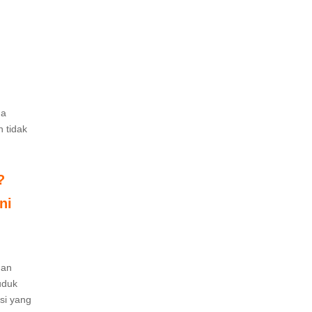
da
n tidak
?
ni
gan
uduk
si yang