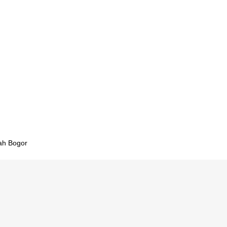
rtir
ajar
r
sekolah
rtir
ekolah
ak
lah Bogor