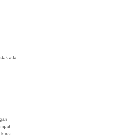
tidak ada
ngan
empat
kursi