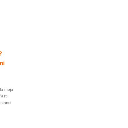
?
ni
ada meja
asti
stansi