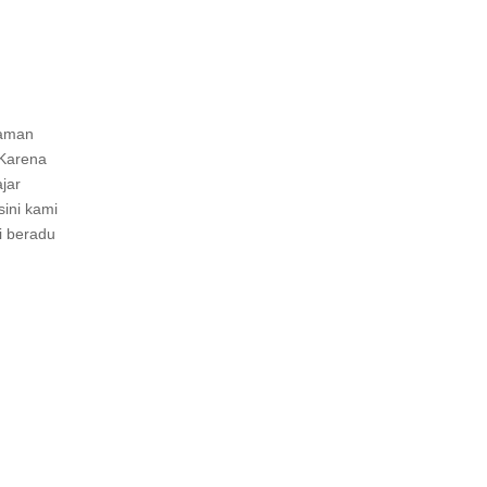
jaman
 Karena
ajar
sini kami
ai beradu