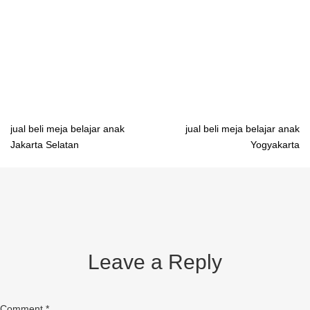
belajar industrial Palembang distributor meja belajar industrial
Pangkalpinang distributor meja belajar industrial Banda Lampung
distributor meja belajar industrial Serang distributor meja belajar
industrial Bandung
Post
jual beli meja belajar anak
jual beli meja belajar anak
Jakarta Selatan
Yogyakarta
navigation
Leave a Reply
Comment
*