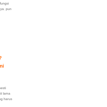
fungsi
ya. pun
?
ni
esti
it lama
ng harus