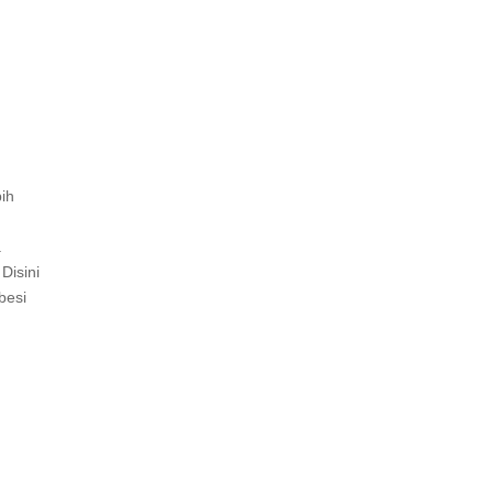
ih
a
Disini
besi