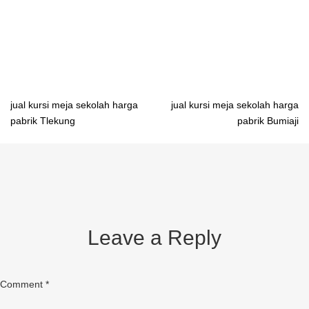
importir meja belajar sekolah Jayapura importir meja belajar anak
aluminium Banda Aceh importir meja belajar anak aluminium
Medan
Post
jual kursi meja sekolah harga
jual kursi meja sekolah harga
pabrik Tlekung
pabrik Bumiaji
navigation
Leave a Reply
Comment
*