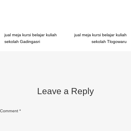
belajar dari besi Mamuju pabrik meja belajar dari besi Palu
Post
jual meja kursi belajar kuliah
jual meja kursi belajar kuliah
sekolah Gadingasri
sekolah Tlogowaru
navigation
Leave a Reply
Comment
*