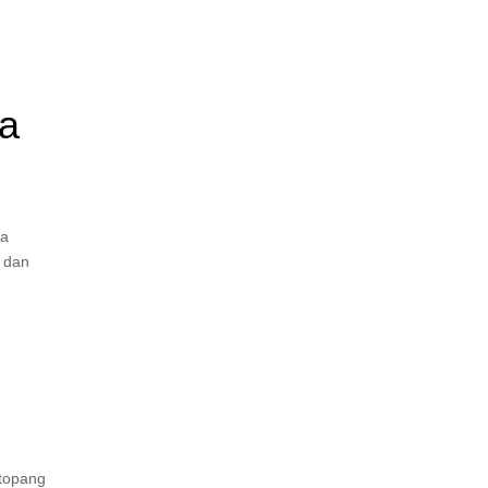
ra
da
k dan
itopang