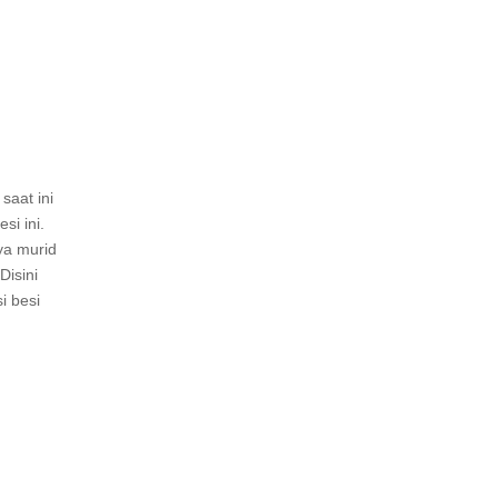
saat ini
i ini.
ya murid
Disini
i besi