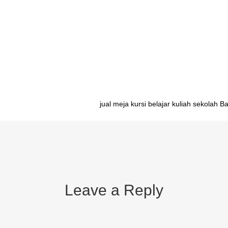
justable Pangkalpinang distributor meja belajar anak adjustable Banda
g distributor meja belajar anak adjustable Bandung distributor meja be
 adjustable Semarang distributor meja belajar anak adjustable Yogyakar
ributor meja belajar anak adjustable Denpasar distributor meja belajar 
jual meja kursi belajar kuliah sekolah B
Leave a Reply