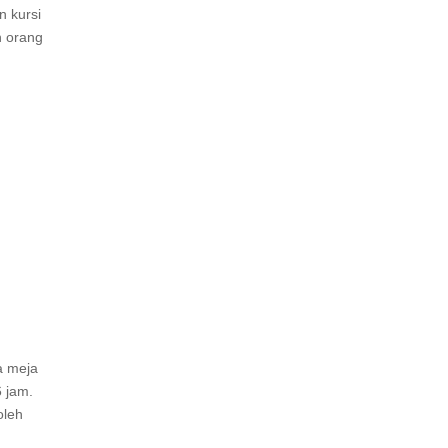
 kursi
n orang
a meja
6 jam.
oleh