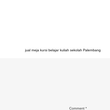
adjustable Palembang distributor meja belajar anak ad
Lampung distributor meja belajar anak adjustable Seran
anak adjustable Jakarta distributor meja belajar anak
distributor meja belajar anak adjustable Surabaya dist
adjustable Mataram
Post
jual meja kursi belajar kuliah sekolah Palembang
navigation
Comment
*