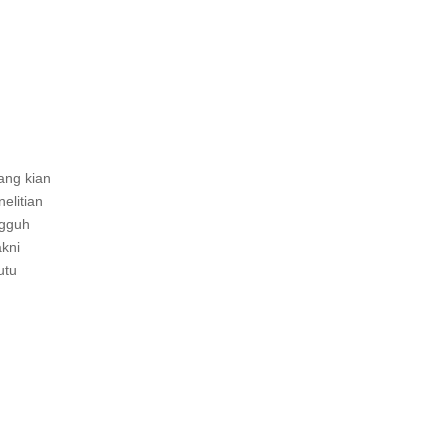
ang kian
elitian
ngguh
akni
utu