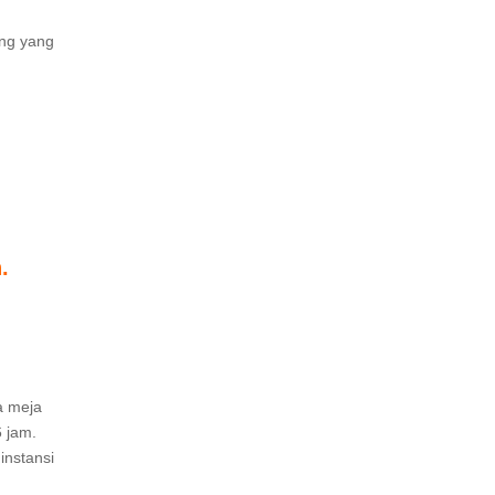
ang yang
.
a meja
6 jam.
instansi