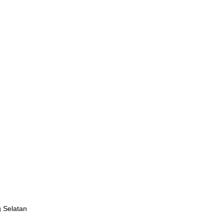
ja
jar
 di
jar
ja
ja
 inggris
jogja
ajar
ajar
jar
nimalis
 di
g Selatan