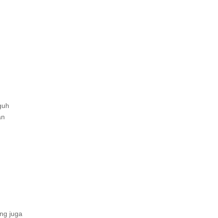
guh
an
ang juga