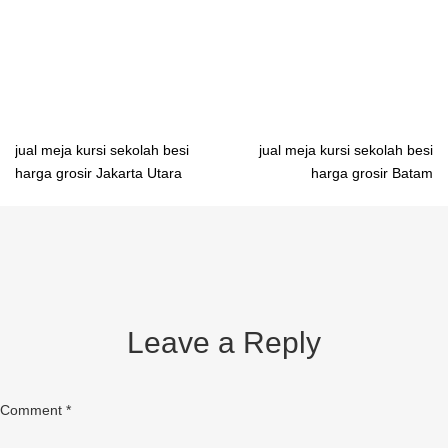
belajar mahasiswa Mamuju importir meja belajar mahasiswa Palu
importir meja belajar mahasiswa Makassar importir meja belajar
mahasiswa Kendari
Post
jual meja kursi sekolah besi
jual meja kursi sekolah besi
harga grosir Jakarta Utara
harga grosir Batam
navigation
Leave a Reply
Comment
*