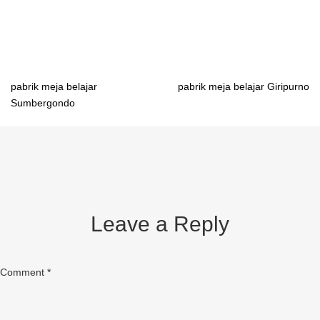
anak bongkar pasang Kendari
Post
pabrik meja belajar
pabrik meja belajar Giripurno
Sumbergondo
navigation
Leave a Reply
Comment
*